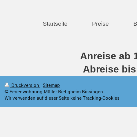
Startseite
Preise
B
Anreise 
Abreise 
Druckversion
|
Sitemap
© Ferienwohnung Müller Bietigheim-Bissingen
Wir verwenden auf dieser Seite keine Tracking-Cookies