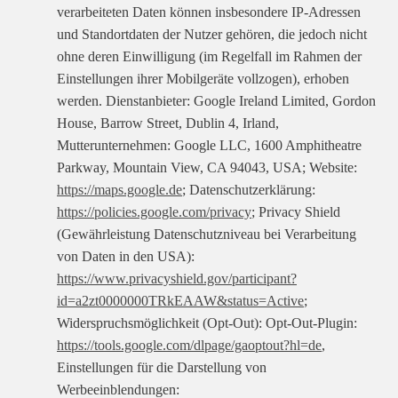
verarbeiteten Daten können insbesondere IP-Adressen
und Standortdaten der Nutzer gehören, die jedoch nicht
ohne deren Einwilligung (im Regelfall im Rahmen der
Einstellungen ihrer Mobilgeräte vollzogen), erhoben
werden. Dienstanbieter: Google Ireland Limited, Gordon
House, Barrow Street, Dublin 4, Irland,
Mutterunternehmen: Google LLC, 1600 Amphitheatre
Parkway, Mountain View, CA 94043, USA; Website:
https://maps.google.de
; Datenschutzerklärung:
https://policies.google.com/privacy
; Privacy Shield
(Gewährleistung Datenschutzniveau bei Verarbeitung
von Daten in den USA):
https://www.privacyshield.gov/participant?
id=a2zt0000000TRkEAAW&status=Active
;
Widerspruchsmöglichkeit (Opt-Out): Opt-Out-Plugin:
https://tools.google.com/dlpage/gaoptout?hl=de
,
Einstellungen für die Darstellung von
Werbeeinblendungen: